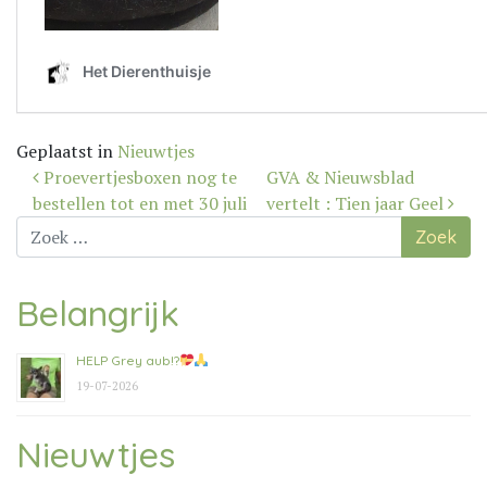
Geplaatst in
Nieuwtjes
Bericht
Proevertjesboxen nog te
GVA & Nieuwsblad
navigatie
bestellen tot en met 30 juli
vertelt : Tien jaar Geel
Zoek
naar:
Belangrijk
HELP Grey aub!?
19-07-2026
Nieuwtjes