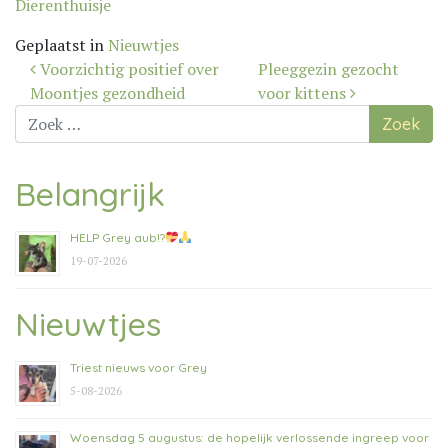
Dierenthuisje
Geplaatst in
Nieuwtjes
Bericht
Voorzichtig positief over
Pleeggezin gezocht
navigatie
Moontjes gezondheid
voor kittens
Zoek
naar:
Belangrijk
HELP Grey aub!?
19-07-2026
Nieuwtjes
Triest nieuws voor Grey
5-08-2026
Woensdag 5 augustus: de hopelijk verlossende ingreep voor