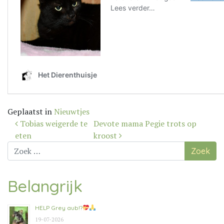
Geplaatst in
Nieuwtjes
Bericht
Tobias weigerde te
Devote mama Pegie trots op
navigatie
eten
kroost
Zoek
naar:
Belangrijk
HELP Grey aub!?
19-07-2026