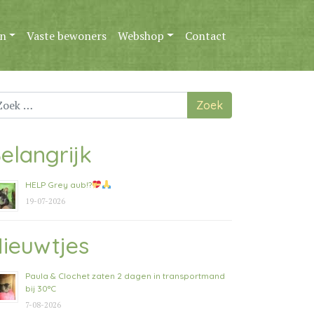
n
Vaste bewoners
Webshop
Contact
ek
ar:
elangrijk
HELP Grey aub!?
19-07-2026
ieuwtjes
Paula & Clochet zaten 2 dagen in transportmand
bij 30°C
7-08-2026