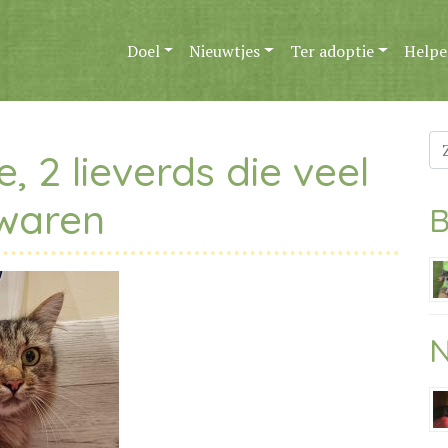
Doel
Nieuwtjes
Ter adoptie
Helpe
Zo
, 2 lieverds die veel
na
 waren
B
N