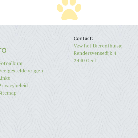
Contact:
Vzw het Dierenthuisje
ra
Rendersvensedijk 4
2440 Geel
Fotoalbum
Veelgestelde vragen
Links
Privacybeleid
Sitemap