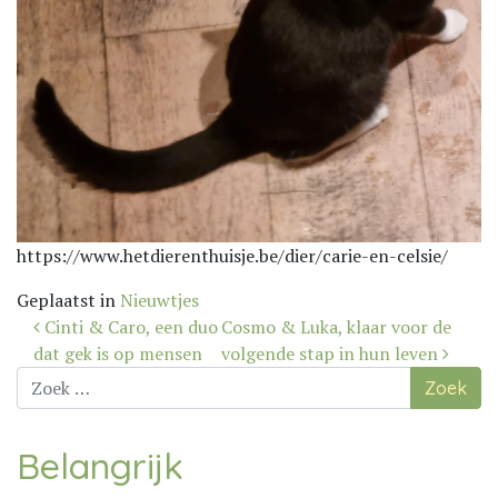
https://www.hetdierenthuisje.be/dier/carie-en-celsie/
Geplaatst in
Nieuwtjes
Bericht
Cinti & Caro, een duo
Cosmo & Luka, klaar voor de
navigatie
dat gek is op mensen
volgende stap in hun leven
Zoek
naar:
Belangrijk