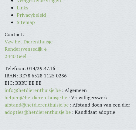
Veelgestelde vragen
Links
Privacybeleid
Sitemap
Contact:
Vzw het Dierenthuisje
Rendersvensedijk 4
2440 Geel
Telefoon: 014/39.47.16
IBAN: BE78 6528 1125 0286
BIC: BBRU BE BB
info@hetdierenthuisje.be
: Algemeen
helpen@hetdierenthuisje.be
: Vrijwilligerswerk
afstand@hetdierenthuisje.be
: Afstand doen van een dier
adopties@hetdierenthuisje.be
: Kandidaat adoptie