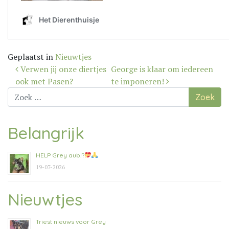
Geplaatst in
Nieuwtjes
Bericht
Verwen jij onze diertjes
George is klaar om iedereen
navigatie
ook met Pasen?
te imponeren!
Zoek
naar:
Belangrijk
HELP Grey aub!?
19-07-2026
Nieuwtjes
Triest nieuws voor Grey