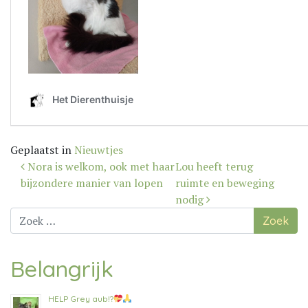
Geplaatst in
Nieuwtjes
Bericht
Nora is welkom, ook met haar
Lou heeft terug
navigatie
bijzondere manier van lopen
ruimte en beweging
nodig
Zoek
naar:
Belangrijk
HELP Grey aub!?