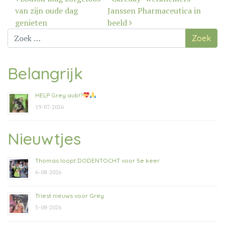
navigatie
van zijn oude dag
Janssen Pharmaceutica in
genieten
beeld
Zoek
naar:
Belangrijk
HELP Grey aub!?
19-07-2026
Nieuwtjes
Thomas loopt DODENTOCHT voor 5e keer
6-08-2026
Triest nieuws voor Grey
5-08-2026