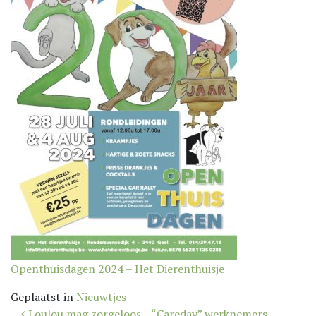
Openthuisdagen 2024 – Het Dierenthuisje
Geplaatst in
Nieuwtjes
Bericht
Loulou mag zorgeloos
“Careday” werknemers