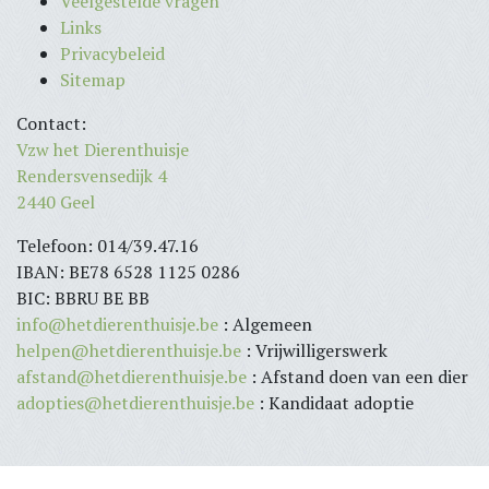
Veelgestelde vragen
Links
Privacybeleid
Sitemap
Contact:
Vzw het Dierenthuisje
Rendersvensedijk 4
2440 Geel
Telefoon: 014/39.47.16
IBAN: BE78 6528 1125 0286
BIC: BBRU BE BB
info@hetdierenthuisje.be
: Algemeen
helpen@hetdierenthuisje.be
: Vrijwilligerswerk
afstand@hetdierenthuisje.be
: Afstand doen van een dier
adopties@hetdierenthuisje.be
: Kandidaat adoptie