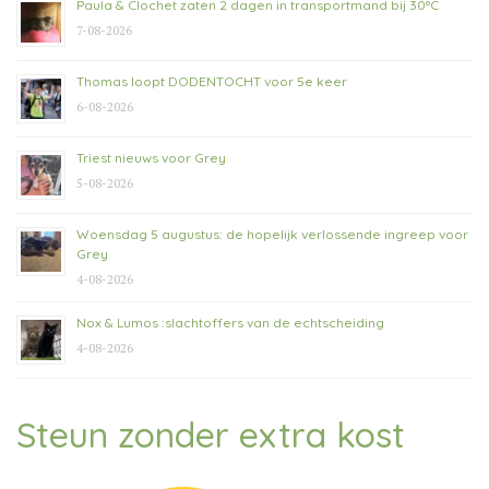
Paula & Clochet zaten 2 dagen in transportmand bij 30°C
7-08-2026
Thomas loopt DODENTOCHT voor 5e keer
6-08-2026
Triest nieuws voor Grey
5-08-2026
Woensdag 5 augustus: de hopelijk verlossende ingreep voor
Grey
4-08-2026
Nox & Lumos :slachtoffers van de echtscheiding
4-08-2026
Steun zonder extra kost