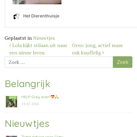
Geplaatst in
Nieuwtjes
Bericht
Lola kijkt stilaan uit naar
Oreo: jong, actief maar
navigatie
een nieuw leven
ook knuffelig
Zoek
naar:
Belangrijk
HELP Grey aub!?
19-07-2026
Nieuwtjes
Triest nieuws voor Grey