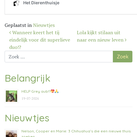
Geplaatst in
Nieuwtjes
Bericht
Wanneer keert het tij
Lola kijkt stilaan uit
navigatie
eindelijk voor dit superlieve
naar een nieuw leven
duo!?
Zoek
naar:
Belangrijk
HELP Grey aub!?
19-07-2026
Nieuwtjes
Nelson, Cooper en Marie: 3 Chihuahua’s die een nieuwe thuis
zoeken