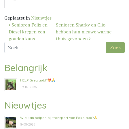
Geplaatst in
Nieuwtjes
Bericht
Senioren Felix en
Senioren Sharky en Clio
navigatie
Diesel kregen een
hebben hun nieuwe warme
gouden kans
thuis gevonden
Zoek
naar:
Belangrijk
HELP Grey aub!?
19-07-2026
Nieuwtjes
Wie kan helpen bij transport van Pako aub?
8-08-2026