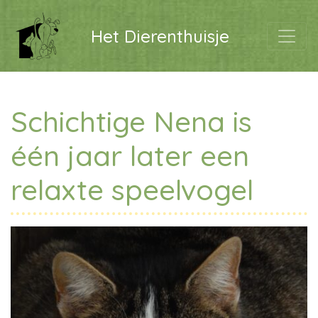
Het Dierenthuisje
Schichtige Nena is
één jaar later een
relaxte speelvogel