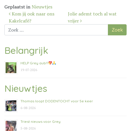
Geplaatst in
Nieuwtjes
Bericht
Kom jij ook naar ons
Jolie ademt toch al wat
navigatie
Kakelcafé?
vrijer
Zoek
naar:
Belangrijk
HELP Grey aub!?
19-07-2026
Nieuwtjes
Thomas loopt DODENTOCHT voor 5e keer
6-08-2026
Triest nieuws voor Grey
5-08-2026