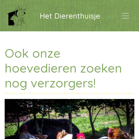
Het Dierenthuisje
Ook onze
hoevedieren zoeken
nog verzorgers!