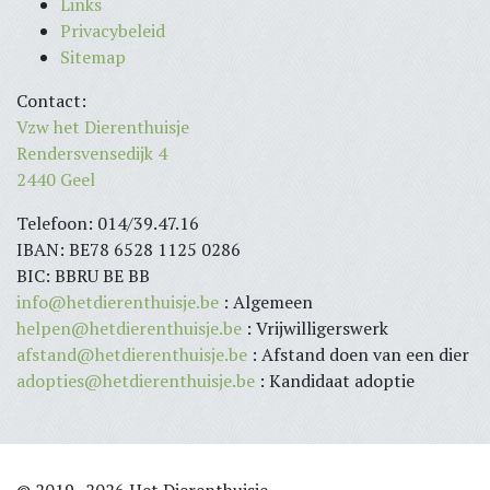
Links
Privacybeleid
Sitemap
Contact:
Vzw het Dierenthuisje
Rendersvensedijk 4
2440 Geel
Telefoon: 014/39.47.16
IBAN: BE78 6528 1125 0286
BIC: BBRU BE BB
info@hetdierenthuisje.be
: Algemeen
helpen@hetdierenthuisje.be
: Vrijwilligerswerk
afstand@hetdierenthuisje.be
: Afstand doen van een dier
adopties@hetdierenthuisje.be
: Kandidaat adoptie
© 2019–2026 Het Dierenthuisje