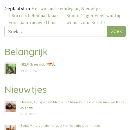
Geplaatst in
Het warmste eindejaar
,
Nieuwtjes
Bericht
Surci is helemaal klaar
Senior Tijger weet wat hij
navigatie
voor haar nieuwe thuis
wenst voor Kerst
Zoek
naar:
Belangrijk
HELP Grey aub!?
19-07-2026
Nieuwtjes
Nelson, Cooper en Marie: 3 Chihuahua’s die een nieuwe thuis
zoeken
9-08-2026
Bob&Mina vonden alvast hun ideale gezinnetje