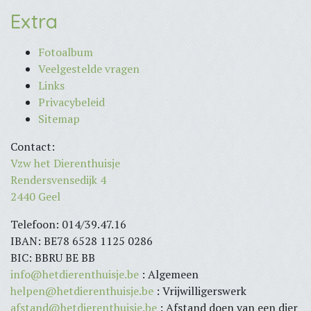
Extra
Fotoalbum
Veelgestelde vragen
Links
Privacybeleid
Sitemap
Contact:
Vzw het Dierenthuisje
Rendersvensedijk 4
2440 Geel
Telefoon: 014/39.47.16
IBAN: BE78 6528 1125 0286
BIC: BBRU BE BB
info@hetdierenthuisje.be
: Algemeen
helpen@hetdierenthuisje.be
: Vrijwilligerswerk
afstand@hetdierenthuisje.be
: Afstand doen van een dier