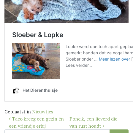
Geplaatst in
Nieuwtjes
Bericht
Taco kreeg een gezin én
Poncik, een lieverd die
navigatie
een vriendje erbij
van rust houdt
Zoek