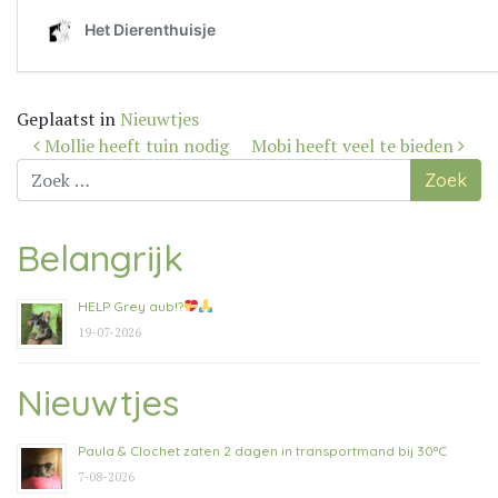
Geplaatst in
Nieuwtjes
Bericht
Mollie heeft tuin nodig
Mobi heeft veel te bieden
navigatie
Zoek
naar:
Belangrijk
HELP Grey aub!?
19-07-2026
Nieuwtjes
Paula & Clochet zaten 2 dagen in transportmand bij 30°C
7-08-2026