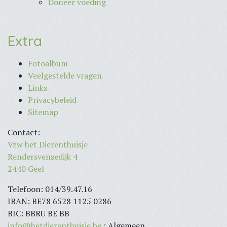
Doneer voeding
Extra
Fotoalbum
Veelgestelde vragen
Links
Privacybeleid
Sitemap
Contact:
Vzw het Dierenthuisje
Rendersvensedijk 4
2440 Geel
Telefoon: 014/39.47.16
IBAN: BE78 6528 1125 0286
BIC: BBRU BE BB
info@hetdierenthuisje.be
: Algemeen