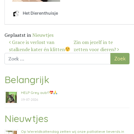
Geplaatst in
Nieuwtjes
Bericht
Grace is verlost van
Zin om jezelf in te
navigatie
stalkende kater én klitten
zetten voor dieren?
Zoek
naar:
Belangrijk
HELP Grey aub!?
19-07-2026
Nieuwtjes
Op Wereldkattendag zetten wij onze palliatieve lieverds in