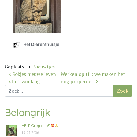
Geplaatst in
Nieuwtjes
Bericht
Sokjes nieuwe leven
Werken op til : we maken het
navigatie
start vandaag
nog properder!
Zoek
naar:
Belangrijk
HELP Grey aub!?
19-07-2026