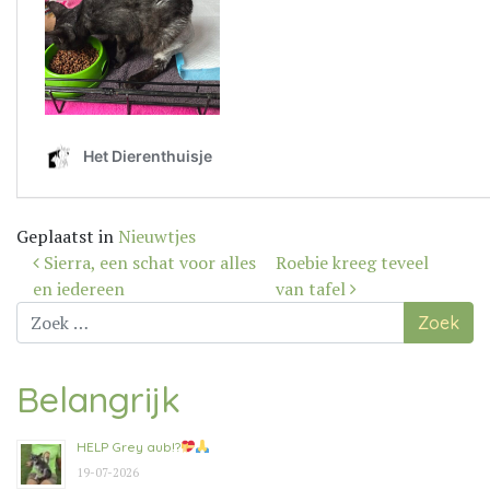
Geplaatst in
Nieuwtjes
Bericht
Sierra, een schat voor alles
Roebie kreeg teveel
navigatie
en iedereen
van tafel
Zoek
naar:
Belangrijk
HELP Grey aub!?
19-07-2026