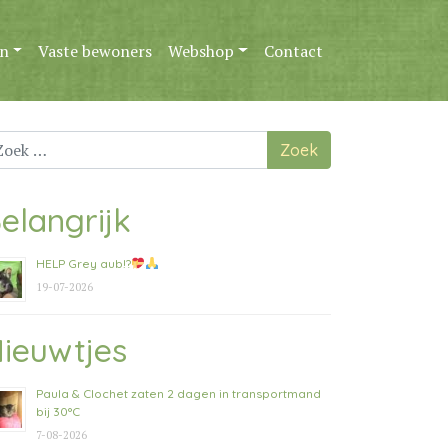
n
Vaste bewoners
Webshop
Contact
ek
ar:
elangrijk
HELP Grey aub!?
19-07-2026
ieuwtjes
Paula & Clochet zaten 2 dagen in transportmand
bij 30°C
7-08-2026