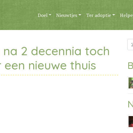
Doel
Nieuwtjes
Ter adoptie
Helpe
Zo
 na 2 decennia toch
na
 een nieuwe thuis
B
N