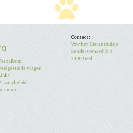
Contact:
Vzw het Dierenthuisje
ra
Rendersvensedijk 4
2440 Geel
Fotoalbum
Veelgestelde vragen
Links
Privacybeleid
Sitemap