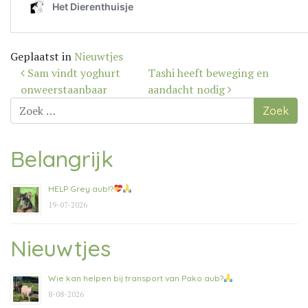
Geplaatst in
Nieuwtjes
Bericht
Sam vindt yoghurt
Tashi heeft beweging en
navigatie
onweerstaanbaar
aandacht nodig
Zoek
naar:
Belangrijk
HELP Grey aub!?
19-07-2026
Nieuwtjes
Wie kan helpen bij transport van Pako aub?
8-08-2026