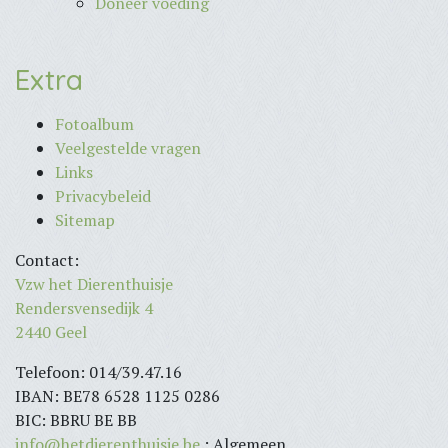
Doneer voeding
Extra
Fotoalbum
Veelgestelde vragen
Links
Privacybeleid
Sitemap
Contact:
Vzw het Dierenthuisje
Rendersvensedijk 4
2440 Geel
Telefoon: 014/39.47.16
IBAN: BE78 6528 1125 0286
BIC: BBRU BE BB
info@hetdierenthuisje.be
: Algemeen