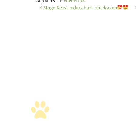
Geplaatst in
Nieuwtjes
Bericht
Moge Kerst ieders hart ontdooien
navigatie