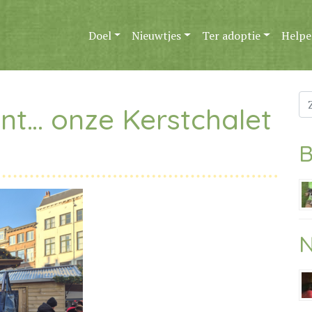
Doel
Nieuwtjes
Ter adoptie
Helpe
Zo
nt… onze Kerstchalet
na
B
N