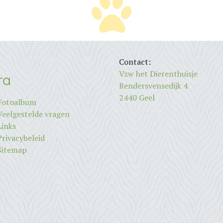
Contact:
Vzw het Dierenthuisje
ra
Rendersvensedijk 4
2440 Geel
Fotoalbum
Veelgestelde vragen
Links
Privacybeleid
Sitemap