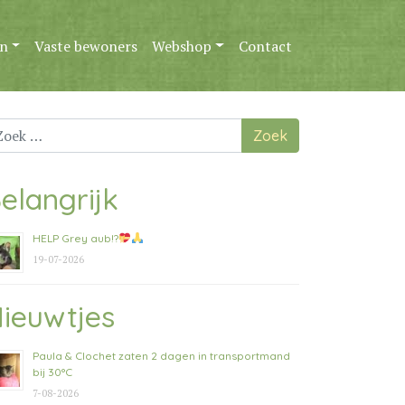
n
Vaste bewoners
Webshop
Contact
ek
ar:
elangrijk
HELP Grey aub!?
19-07-2026
ieuwtjes
Paula & Clochet zaten 2 dagen in transportmand
bij 30°C
7-08-2026