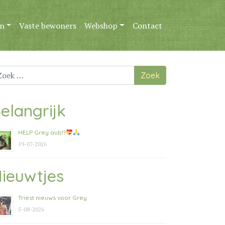
n
Vaste bewoners
Webshop
Contact
ek
ar:
elangrijk
HELP Grey aub!?
19-07-2026
ieuwtjes
Triest nieuws voor Grey
5-08-2026