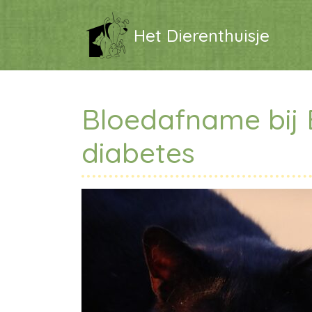
Het Dierenthuisje
Bloedafname bij 
diabetes