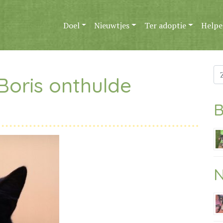
Doel
Nieuwtjes
Ter adoptie
Helpe
Zo
Boris onthulde
na
B
N