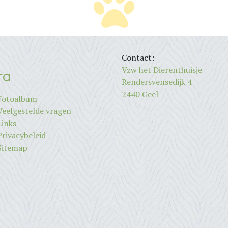
Contact:
Vzw het Dierenthuisje
ra
Rendersvensedijk 4
2440 Geel
Fotoalbum
Veelgestelde vragen
Links
Privacybeleid
Sitemap