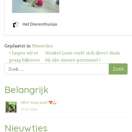
Geplaatst in
Nieuwtjes
Bericht
Jasper wil er
Nonkel Leon voelt zich direct thuis
navigatie
graag bijhoren
bij zijn nieuwe personeel
Zoek
naar:
Belangrijk
HELP Grey aub!?
19-07-2026
Nieuwtjes