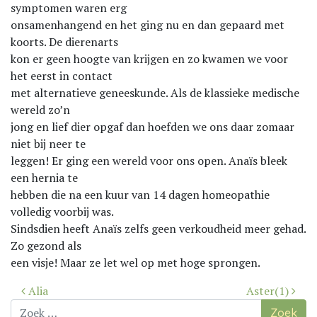
symptomen waren erg
onsamenhangend en het ging nu en dan gepaard met
koorts. De dierenarts
kon er geen hoogte van krijgen en zo kwamen we voor
het eerst in contact
met alternatieve geneeskunde. Als de klassieke medische
wereld zo’n
jong en lief dier opgaf dan hoefden we ons daar zomaar
niet bij neer te
leggen! Er ging een wereld voor ons open. Anaïs bleek
een hernia te
hebben die na een kuur van 14 dagen homeopathie
volledig voorbij was.
Sindsdien heeft Anaïs zelfs geen verkoudheid meer gehad.
Zo gezond als
een visje! Maar ze let wel op met hoge sprongen.
Bericht
Alia
Aster(1)
navigatie
Zoek