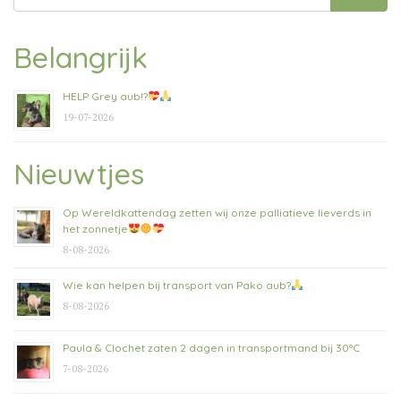
naar:
Belangrijk
HELP Grey aub!?
19-07-2026
Nieuwtjes
Op Wereldkattendag zetten wij onze palliatieve lieverds in
het zonnetje
8-08-2026
Wie kan helpen bij transport van Pako aub?
8-08-2026
Paula & Clochet zaten 2 dagen in transportmand bij 30°C
7-08-2026