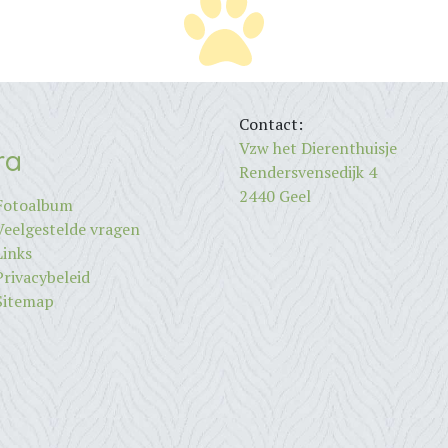
Contact:
Vzw het Dierenthuisje
ra
Rendersvensedijk 4
2440 Geel
Fotoalbum
Veelgestelde vragen
Links
Privacybeleid
Sitemap