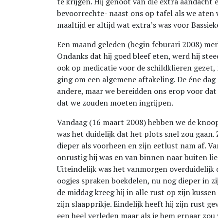
te krijgen. Hij genoot van die extra aandacht e
bevoorrechte- naast ons op tafel als we aten 
maaltijd er altijd wat extra’s was voor Bassiek
Een maand geleden (begin feburari 2008) mer
Ondanks dat hij goed bleef eten, werd hij ste
ook op medicatie voor de schildklieren gezet, 
ging om een algemene aftakeling. De éne dag g
andere, maar we bereidden ons erop voor d
dat we zouden moeten ingrijpen.
Vandaag (16 maart 2008) hebben we de knoo
was het duidelijk dat het plots snel zou gaan. 
dieper als voorheen en zijn eetlust nam af. 
onrustig hij was en van binnen naar buiten li
Uiteindelijk was het vanmorgen overduidelijk d
oogjes spraken boekdelen, nu nog dieper in z
de middag kreeg hij in alle rust op zijn kusse
zijn slaapprikje. Eindelijk heeft hij zijn rust g
een heel verleden maar als je hem ernaar zou 