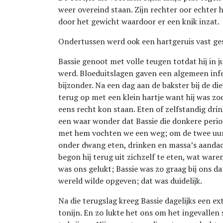
weer overeind staan. Zijn rechter oor echter
door het gewicht waardoor er een knik inzat.
Ondertussen werd ook een hartgeruis vast ges
Bassie genoot met volle teugen totdat hij in ju
werd. Bloeduitslagen gaven een algemeen infe
bijzonder. Na een dag aan de bakster bij de d
terug op met een klein hartje want hij was zod
eens recht kon staan. Eten of zelfstandig drink
een waar wonder dat Bassie die donkere perio
met hem vochten we een weg; om de twee uu
onder dwang eten, drinken en massa’s aandach
begon hij terug uit zichzelf te eten, wat ware
was ons gelukt; Bassie was zo graag bij ons da
wereld wilde opgeven; dat was duidelijk.
Na die terugslag kreeg Bassie dagelijks een ext
tonijn. En zo lukte het ons om het ingevallen