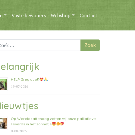
n
Vaste bewoners
Webshop
Contact
ek
ar:
elangrijk
HELP Grey aub!?
19-07-2026
ieuwtjes
Op Wereldkattendag zetten wij onze palliatieve
lieverds in het zonnetje
8-08-2026