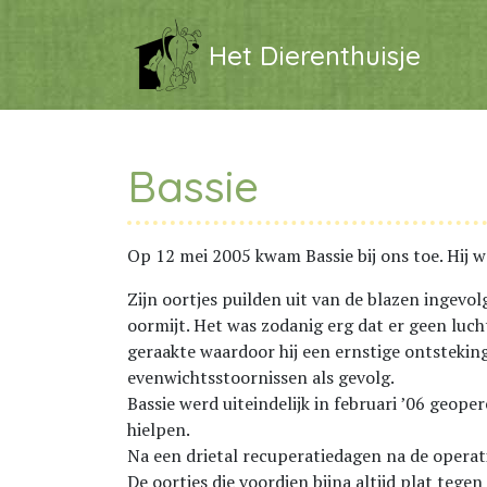
Het Dierenthuisje
Bassie
Op 12 mei 2005 kwam Bassie bij ons toe. Hij w
Zijn oortjes puilden uit van de blazen ingevo
oormijt. Het was zodanig erg dat er geen luc
geraakte waardoor hij een ernstige ontstekin
evenwichtsstoornissen als gevolg.
Bassie werd uiteindelijk in februari ’06 geop
hielpen.
Na een drietal recuperatiedagen na de operat
De oortjes die voordien bijna altijd plat tegen