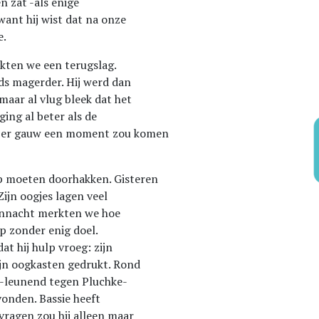
n zat -als enige
want hij wist dat na onze
e.
kten we een terugslag.
eds magerder. Hij werd dan
maar al vlug bleek dat het
ing al beter als de
at er gauw een moment zou komen
p moeten doorhakken. Gisteren
Zijn oogjes lagen veel
Vannacht merkten we hoe
ep zonder enig doel.
at hij hulp vroeg: zijn
ijn oogkasten gedrukt. Rond
n -leunend tegen Pluchke-
evonden. Bassie heeft
vragen zou hij alleen maar