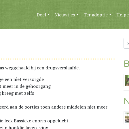
Doel
Nieuwtjes
Ter adoptie
Helpe
Zo
na
B
as weggehaald bij een drugsverslaafde.
lge een niet verzorgde
ht meer in de gehoorgang
g kreeg met zelfs
N
ereerd aan de oortjes toen andere middelen niet meer
ie leek Bassieke enorm opgelucht.
 zijn hoofdje lagen, ging