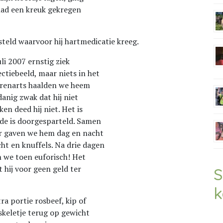
 had een kreuk gekregen
teld waarvoor hij hartmedicatie kreeg.
li 2007 ernstig ziek
ctiebeeld, maar niets in het
ierenarts haalden we heem
anig zwak dat hij niet
en deed hij niet. Het is
de is doorgesparteld. Samen
r gaven we hem dag en nacht
t en knuffels. Na drie dagen
n we toen euforisch! Het
t hij voor geen geld ter
S
k
ra portie rosbeef, kip of
 skeletje terug op gewicht