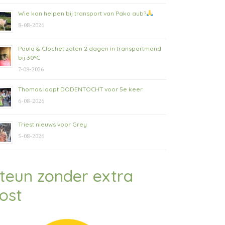
Wie kan helpen bij transport van Pako aub?
8-08-2026
Paula & Clochet zaten 2 dagen in transportmand
bij 30°C
7-08-2026
Thomas loopt DODENTOCHT voor 5e keer
6-08-2026
Triest nieuws voor Grey
5-08-2026
teun zonder extra
ost