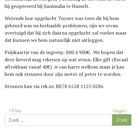
hij geopereerd bij Sanimalia te Hasselt.
Wetende hoe opgelucht Turner was toen dit bij hem
gebeurd was na herhaalde problemen, zijn we ervan
overtuigd dat hij zich daarna opgelucht zal voelen maar
dat kunnen we hem natuurlijk niet uitleggen.
Prijskaartje van de ingreep: 800 à 900€. We hopen dat
deze lieverd mag rekenen op wat steun. Elke gift (fiscaal
aftrekbaar vanaf 40€) is van harte welkom maar je kan
hem ook steunen door zijn meter of peter te worden.
Steunen kan via rek.nr. BE78 6528 1125 0286
Bericht
Ulas
Guga
navigatie
Zoek
naar: