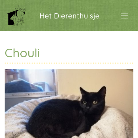
Het Dierenthuisje
Chouli