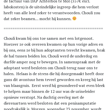
de factuur van DAP Achterbos te Mol (357€ excl.
labokosten) is de uiteindelijke ingreep die hem verlost
heeft van alle leed zeker te verantwoorden. Chouli zou
dat zeker beamen… mocht hij kunnen.
=============================================
Chouli kwam bij ons toe samen met een lotgenoot.
Hoezeer ze ook overeen kwamen op hun vorige adres en
bij ons, eens ze bij hun adoptanten terecht kwamen, brak
de hal tussen beiden los. Chouli werd de underdog en
durfde amper nog te bewegen. In samenspraak met de
adoptant werd besloten om Chouli terug naar ons te
halen. Helaas is de stress die hij doorgemaakt heeft door
gans dit avontuur hem teveel geworden en kreeg hij last
van blaasgruis. Eerst werd hij gesondeerd wat even bleek
te helpen maar binnen de 12 uur was de urineleider
opnieuw verstopt. Na duchtig overleg met de
dierenartsen werd besloten dat een penisamputatie
noodzakelijk is. Morgen, woensdag 23 november, wordt