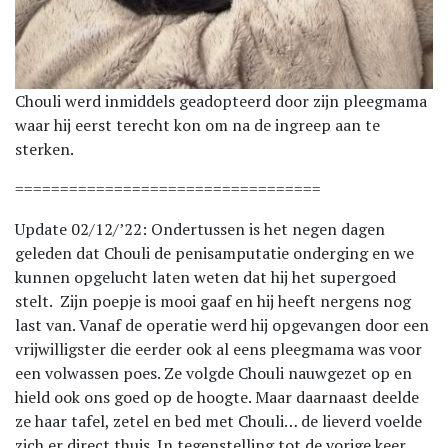
Chouli werd inmiddels geadopteerd door zijn pleegmama
waar hij eerst terecht kon om na de ingreep aan te
sterken.
==================================
Update 02/12/’22: Ondertussen is het negen dagen
geleden dat Chouli de penisamputatie onderging en we
kunnen opgelucht laten weten dat hij het supergoed
stelt. Zijn poepje is mooi gaaf en hij heeft nergens nog
last van. Vanaf de operatie werd hij opgevangen door een
vrijwilligster die eerder ook al eens pleegmama was voor
een volwassen poes. Ze volgde Chouli nauwgezet op en
hield ook ons goed op de hoogte. Maar daarnaast deelde
ze haar tafel, zetel en bed met Chouli… de lieverd voelde
zich er direct thuis. In tegenstelling tot de vorige keer