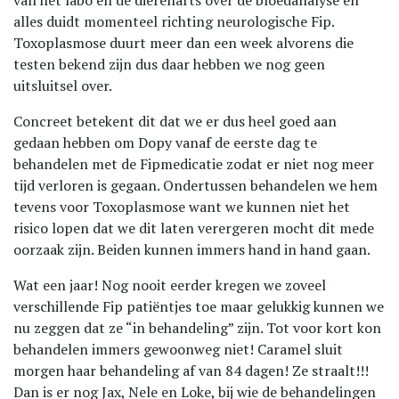
van het labo en de dierenarts over de bloedanalyse en
alles duidt momenteel richting neurologische Fip.
Toxoplasmose duurt meer dan een week alvorens die
testen bekend zijn dus daar hebben we nog geen
uitsluitsel over.
Concreet betekent dit dat we er dus heel goed aan
gedaan hebben om Dopy vanaf de eerste dag te
behandelen met de Fipmedicatie zodat er niet nog meer
tijd verloren is gegaan. Ondertussen behandelen we hem
tevens voor Toxoplasmose want we kunnen niet het
risico lopen dat we dit laten verergeren mocht dit mede
oorzaak zijn. Beiden kunnen immers hand in hand gaan.
Wat een jaar! Nog nooit eerder kregen we zoveel
verschillende Fip patiëntjes toe maar gelukkig kunnen we
nu zeggen dat ze “in behandeling” zijn. Tot voor kort kon
behandelen immers gewoonweg niet! Caramel sluit
morgen haar behandeling af van 84 dagen! Ze straalt!!!
Dan is er nog Jax, Nele en Loke, bij wie de behandelingen