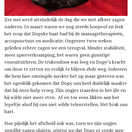
Zes mei werd uiteindelijk de dag die we met afkeer zagen
naderen. In maart waren we nog steeds hoopvol en leek
het erop dat Dopyke baat had bij de massagetherapieën,
accupunctuur en medicatie. Ongeveer twee weken
geleden echter zagen we een terugval. Minder stabiliteit,
meer spierverkramping, het waren geen gunstige
vooruitzichten. De trukendoos was leeg en Dopy’s kracht
om door te zetten en vrolijk te blijven ebde weg. Iedereen
die hem hier omringde merkte het op maar gisteren was
het ogenblik gekomen dat Dopy ons heel duidelijk maakte
dat hij onze hulp vroeg. Zijn oogjes staarden in het ijle en
hij wilde niet meer eten. Af en toe eens likken aan het
lepeltje alsof hij ons niet wilde teleurstellen. Het brak ons
hart.
Hoe pijnlijk het afscheid ook was, toen we zijn oogjes
gewillig zagen sluiten, wisten we dat Dopy er vrede mee