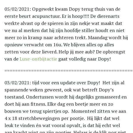
05/02/2021: Opgewekt kwam Dopy terug thuis van de
eerste beurt acupunctuur. Er is hoop!!!! De dierenarts
werkte alvast op de spieren in zijn nekje wat maakt dat
we nu al merken dat hij zijn hoofdje stiller houdt en niet
meer zo in kramp naar achteren trekt. Maandag wordt hij
opnieuw verwacht om 16u. We blijven alles op alles
zetten voor deze lieverd. Help jij mee aub? De opbrengst
van de
Luxe-ontbijtactie
gaat volledig naar Dopy!
================================================
03/02/2021: tijd voor een update over Dopy! Het zijn al
spannende weken geweest, ook wat betreft Dopy’s
toestand. Ondertussen wordt hij dagelijks gemasseerd en
doet hij aan fitness. Elke dag een beetje meer en zo
bouwen we terug spiertjes op. Momenteel zitten we aan
4 x 18 stretchbewegingen per pootje. Hij lijkt dat wel
leuk te vinden én wat vooral opvalt, is dat hij echt wel
aan kracht wint op zijn pootjes. Helaas is de klik nog niet