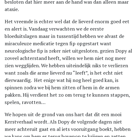
besloten dat hier meer aan de hand was dan alleen maar
ataxie.
Het vreemde is echter wel dat de lieverd enorm goed eet
en alert is. Vandaag verwachten we de eerste
bloeduitslagen maar in tussentijd hebben we alvast de
miraculeuze medicatie tegen fip opgestart want
neurologische fip is zeker niet uitgesloten. gezien Dopy al
zoveel achterstand heeft, willen we hem niet nog meer
zien wegglijden. We hebben uiteindelijk niks te verliezen
want zoals die arme lieverd nu “leeft”, is het echt niet
dierwaardig. Het enige wat hij nog heel goed kan, is
spinnen zodra we bij hem zitten of hem in de armen
pakken. Hij verdient het zo om terug te kunnen stappen,
spelen, ravotten…
We hopen uit de grond van ons hart dat dit een mooi
Kerstverhaal wordt. Als Dopy de volgende dagen niet
meer achteruit gaat en al iets vooruitgang boekt, hebben
we kans om hem er terug bovenop te krijgen en zetten