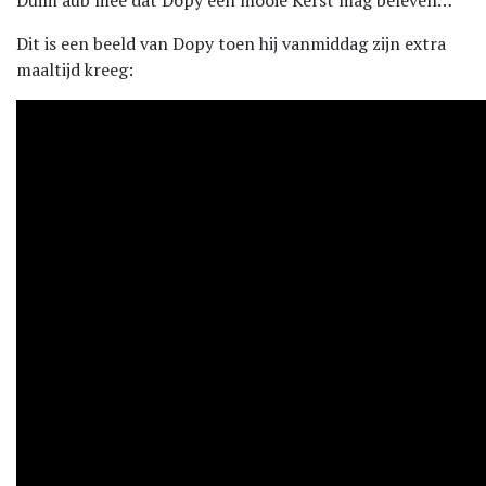
Duim aub mee dat Dopy een mooie Kerst mag beleven…
Dit is een beeld van Dopy toen hij vanmiddag zijn extra
maaltijd kreeg: