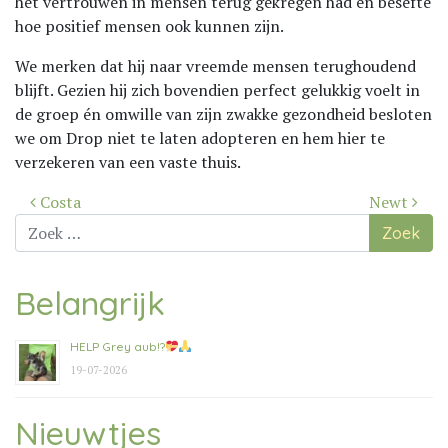
het vertrouwen in mensen terug gekregen had én besefte
hoe positief mensen ook kunnen zijn.
We merken dat hij naar vreemde mensen terughoudend
blijft. Gezien hij zich bovendien perfect gelukkig voelt in
de groep én omwille van zijn zwakke gezondheid besloten
we om Drop niet te laten adopteren en hem hier te
verzekeren van een vaste thuis.
Bericht
Costa
Newt
navigatie
Zoek
naar:
Belangrijk
HELP Grey aub!?
19-07-2026
Nieuwtjes