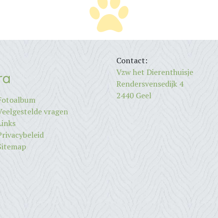
Contact:
Vzw het Dierenthuisje
ra
Rendersvensedijk 4
2440 Geel
Fotoalbum
Veelgestelde vragen
Links
Privacybeleid
Sitemap