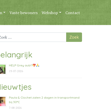
n
Vaste bewoners
Webshop
Contact
ek
ar:
elangrijk
HELP Grey aub!?
19-07-2026
ieuwtjes
Paula & Clochet zaten 2 dagen in transportmand
bij 30°C
7-08-2026