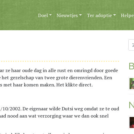
Doel
Nieuwtjes
Ter adoptie
Helpe
Zo
na
B
r ze haar oude dag in alle rust en omringd door goede
 het gezelschap van twee grote dierenvrienden. Een
is met haar komen maken. Het klikte direct.
N
21/10/2002. De eigenaar wilde Dutsi weg omdat ze te oud
 had nood aan wat verzorging waar we dan ook snel