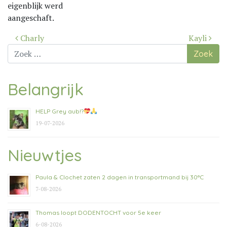
eigenblijk werd
aangeschaft.
Bericht
Charly
Kayli
navigatie
Zoek
naar:
Belangrijk
HELP Grey aub!?
19-07-2026
Nieuwtjes
Paula & Clochet zaten 2 dagen in transportmand bij 30°C
7-08-2026
Thomas loopt DODENTOCHT voor 5e keer
6-08-2026