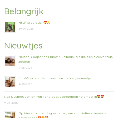
Belangrijk
HELP Grey aub!?
19-07-2026
Nieuwtjes
Nelson, Cooper en Marie: 3 Chihuahua’s die een nieuwe thuis
zoeken
9-08-2026
Bob&Mina vonden alvast hun ideale gezinnetje
9-08-2026
Nox & Lumos pakten hun kandidaat adoptanten helemaal in
9-08-2026
Op Wereldkattendag zetten wij onze palliatieve lieverds in
het zonnetje