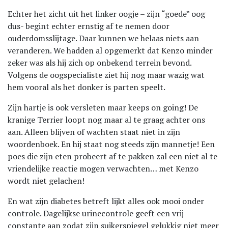
Echter het zicht uit het linker oogje – zijn “goede” oog
dus- begint echter ernstig af te nemen door
ouderdomsslijtage. Daar kunnen we helaas niets aan
veranderen. We hadden al opgemerkt dat Kenzo minder
zeker was als hij zich op onbekend terrein bevond.
Volgens de oogspecialiste ziet hij nog maar wazig wat
hem vooral als het donker is parten speelt.
Zijn hartje is ook versleten maar keeps on going! De
kranige Terrier loopt nog maar al te graag achter ons
aan. Alleen blijven of wachten staat niet in zijn
woordenboek. En hij staat nog steeds zijn mannetje! Een
poes die zijn eten probeert af te pakken zal een niet al te
vriendelijke reactie mogen verwachten… met Kenzo
wordt niet gelachen!
En wat zijn diabetes betreft lijkt alles ook mooi onder
controle. Dagelijkse urinecontrole geeft een vrij
constante aan zodat zijn suikerspiegel gelukkig niet meer