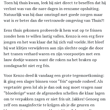
Toen hij thuis kwam, leek hij niet direct te beseffen dat hij
verlost was van die nare dagen in eenzame opsluiting.
Natuurlijk was hij daar omringd met goede zorgen maar
wat is er beter dan die vertrouwde omgeving van Thuis?!
Eens thuis gekomen probeerde ik hem wat op te frissen
zonder hem te willen lastig vallen. Kenzo is een erg fiere
jongen en het was klaar dat hij zich vuil voelde. Het bleef
bij wat klitjes verwijderen aan zijn slechte oogje die door
het tranen verhard waren en zijn voorpootjes met een
lauw doekje wassen want die roken na het braken op
zondagnacht niet erg fris.
Voor Kenzo deed ik vandaag een grote tegemoetkoming:
ik ging een slager binnen voor “fris” ogende rosbeef. Als
vegetariër geen lol als je dan ook nog moet vragen naar
“bloederige” want de afgesneden schellen die klaar lagen
om te verpakken zagen er niet fris uit. Jakkes! Genoeg om
zelf een maaginfectie te krijgen als je die geuren en