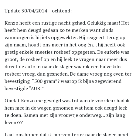
Update 30/04/2014 – ochtend:
Kenzo heeft een rustige nacht gehad. Gelukkig maar! Het
heeft hem deugd gedaan zo te merken want sinds
vanmorgen is hij iets opgewekter. Hij reageert terug op
zijn naam, houdt ons meer in het oog én… hij heeft ook
gretig enkele sneetjes rosbeef opgegeten. De euforie was
groot, de rosbeef op en hij leek te vragen naar meer dus
direct de auto in naar de slager waar ik een halve kilo
rosbeef vroeg, dun gesneden. De dame vroeg nog even ter
bevestiging “500 gram”? waarop ik bijna zegevierend
bevestigde “AUB!”
Omdat Kenzo me gevolgd was tot aan de voordeur had ik
hem mee in de wagen genomen wat hem ook deugd leek
te doen. Samen met zijn vrouwtje onderweg… zijn lang
leven???
Laat ons hopen dat ik morgen terug naar de slager moet