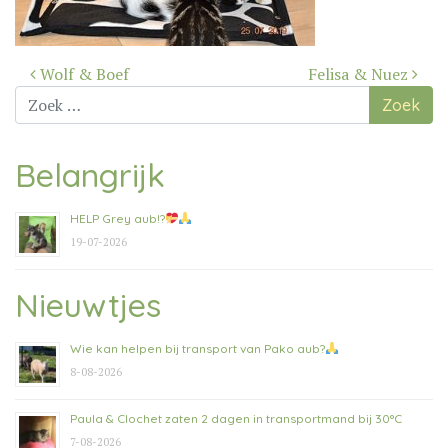
Bericht
Wolf & Boef
Felisa & Nuez
navigatie
Zoek
naar:
Belangrijk
HELP Grey aub!?
19-07-2026
Nieuwtjes
Wie kan helpen bij transport van Pako aub?
8-08-2026
Paula & Clochet zaten 2 dagen in transportmand bij 30°C
7-08-2026