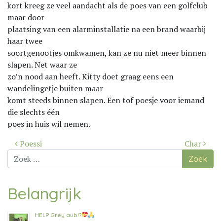
kort kreeg ze veel aandacht als de poes van een golfclub
maar door
plaatsing van een alarminstallatie na een brand waarbij
haar twee
soortgenootjes omkwamen, kan ze nu niet meer binnen
slapen. Net waar ze
zo’n nood aan heeft. Kitty doet graag eens een
wandelingetje buiten maar
komt steeds binnen slapen. Een tof poesje voor iemand
die slechts één
poes in huis wil nemen.
Bericht
Poessi
Char
navigatie
Zoek
naar:
Belangrijk
HELP Grey aub!?