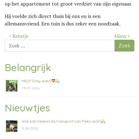
op het appartement tot groot verdriet van zijn eigenaar.
Hij voelde zich direct thuis bij ons en is een
allemansvriend. Een tuin is dus zeker een noodzaak.
Bericht
Reintje
Missy
navigatie
Zoek
naar:
Belangrijk
HELP Grey aub!?
19-07-2026
Nieuwtjes
Wie kan helpen bij transport van Pako aub?
8-08-2026