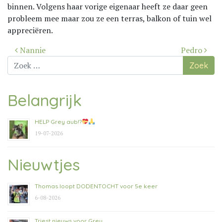
binnen. Volgens haar vorige eigenaar heeft ze daar geen
probleem mee maar zou ze een terras, balkon of tuin wel
appreciëren.
Bericht
Nannie
Pedro
navigatie
Zoek
naar:
Belangrijk
HELP Grey aub!?
19-07-2026
Nieuwtjes
Thomas loopt DODENTOCHT voor 5e keer
6-08-2026
Triest nieuws voor Grey