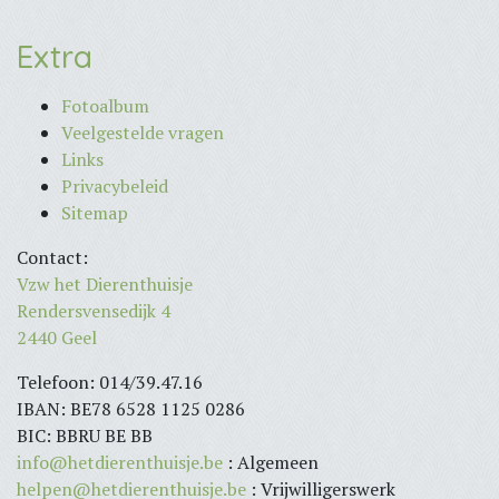
Extra
Fotoalbum
Veelgestelde vragen
Links
Privacybeleid
Sitemap
Contact:
Vzw het Dierenthuisje
Rendersvensedijk 4
2440 Geel
Telefoon: 014/39.47.16
IBAN: BE78 6528 1125 0286
BIC: BBRU BE BB
info@hetdierenthuisje.be
: Algemeen
helpen@hetdierenthuisje.be
: Vrijwilligerswerk