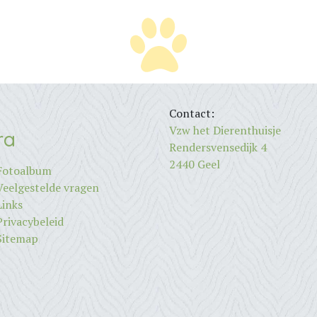
Contact:
Vzw het Dierenthuisje
ra
Rendersvensedijk 4
2440 Geel
Fotoalbum
Veelgestelde vragen
Links
Privacybeleid
Sitemap