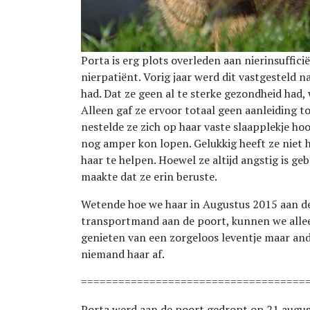
Porta is erg plots overleden aan nierinsufficië
nierpatiënt. Vorig jaar werd dit vastgesteld 
had. Dat ze geen al te sterke gezondheid had,
Alleen gaf ze ervoor totaal geen aanleiding 
nestelde ze zich op haar vaste slaapplekje ho
nog amper kon lopen. Gelukkig heeft ze niet h
haar te helpen. Hoewel ze altijd angstig is geb
maakte dat ze erin beruste.
Wetende hoe we haar in Augustus 2015 aan de
transportmand aan de poort, kunnen we allee
genieten van een zorgeloos leventje maar ande
niemand haar af.
====================================
Porta werd aan de poort gedropt op 21 augus