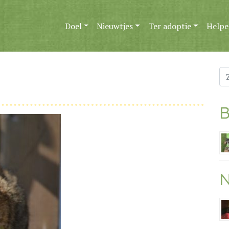
Doel
Nieuwtjes
Ter adoptie
Helpe
Zo
na
B
N