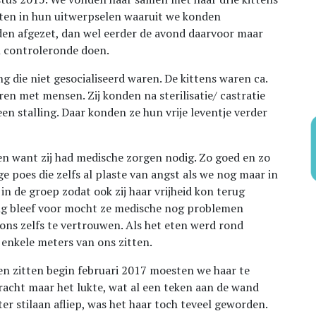
zaten in hun uitwerpselen waaruit we konden
den afgezet, dan wel eerder de avond daarvoor maar
en controleronde doen.
g die niet gesocialiseerd waren. De kittens waren ca.
ren met mensen. Zij konden na sterilisatie/ castratie
een stalling. Daar konden ze hun vrije leventje verder
 want zij had medische zorgen nodig. Zo goed en zo
 poes die zelfs al plaste van angst als we nog maar in
in de groep zodat ook zij haar vrijheid kon terug
g bleef voor mocht ze medische nog problemen
 ons zelfs te vertrouwen. Als het eten werd rond
 enkele meters van ons zitten.
gen zitten begin februari 2017 moesten we haar te
acht maar het lukte, wat al een teken aan de wand
er stilaan afliep, was het haar toch teveel geworden.