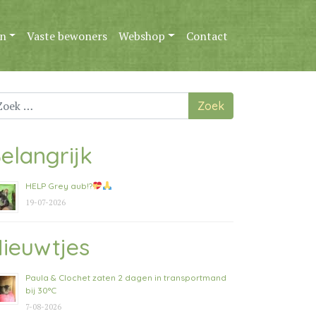
n
Vaste bewoners
Webshop
Contact
ek
ar:
elangrijk
HELP Grey aub!?
19-07-2026
ieuwtjes
Paula & Clochet zaten 2 dagen in transportmand
bij 30°C
7-08-2026