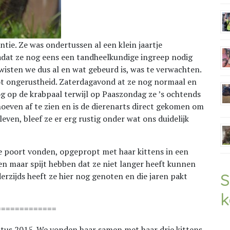
ntie. Ze was ondertussen al een klein jaartje
nadat ze nog eens een tandheelkundige ingreep nodig
 wisten we dus al en wat gebeurd is, was te verwachten.
tot ongerustheid. Zaterdagavond at ze nog normaal en
og op de krabpaal terwijl op Paaszondag ze ’s ochtends
oeven af te zien en is de dierenarts direct gekomen om
leven, bleef ze er erg rustig onder wat ons duidelijk
 poort vonden, opgepropt met haar kittens in een
n maar spijt hebben dat ze niet langer heeft kunnen
S
rzijds heeft ze hier nog genoten en die jaren pakt
k
=============
tus 2015. We vonden haar samen met haar drie kittens