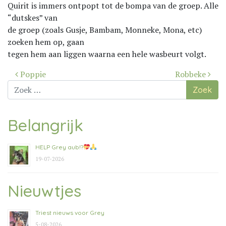
Quirit is immers ontpopt tot de bompa van de groep. Alle
“dutskes” van
de groep (zoals Gusje, Bambam, Monneke, Mona, etc)
zoeken hem op, gaan
tegen hem aan liggen waarna een hele wasbeurt volgt.
Bericht
Poppie
Robbeke
navigatie
Zoek
naar:
Belangrijk
HELP Grey aub!?
19-07-2026
Nieuwtjes
Triest nieuws voor Grey
5-08-2026