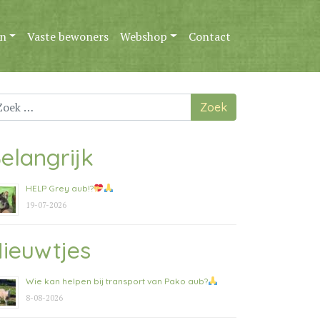
n
Vaste bewoners
Webshop
Contact
ek
ar:
elangrijk
HELP Grey aub!?
19-07-2026
ieuwtjes
Wie kan helpen bij transport van Pako aub?
8-08-2026