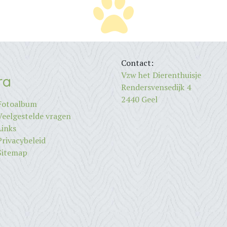
Contact:
Vzw het Dierenthuisje
ra
Rendersvensedijk 4
2440 Geel
Fotoalbum
Veelgestelde vragen
Links
Privacybeleid
Sitemap