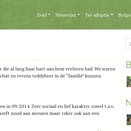
Doel
Nieuwtjes
Ter adoptie
Helpe
Zo
na
B
r die al lang haar hart aan hem verloren had. We waren
schat en tevens teddybeer in de “familie” kunnen
N
n in 09/2014. Zeer sociaal en lief karakter zowel t.o.v.
heeft nood aan mensen maar zeker ook aan een