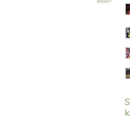
Mona
S
k