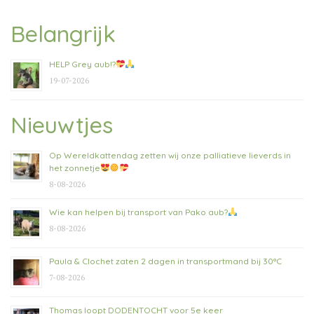
Belangrijk
HELP Grey aub!?
19-07-2026
Nieuwtjes
Op Wereldkattendag zetten wij onze palliatieve lieverds in
het zonnetje
8-08-2026
Wie kan helpen bij transport van Pako aub?
8-08-2026
Paula & Clochet zaten 2 dagen in transportmand bij 30°C
7-08-2026
Thomas loopt DODENTOCHT voor 5e keer