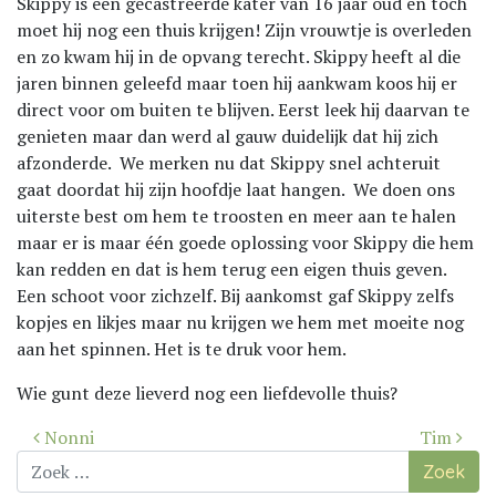
Skippy is een gecastreerde kater van 16 jaar oud en toch
moet hij nog een thuis krijgen! Zijn vrouwtje is overleden
en zo kwam hij in de opvang terecht. Skippy heeft al die
jaren binnen geleefd maar toen hij aankwam koos hij er
direct voor om buiten te blijven. Eerst leek hij daarvan te
genieten maar dan werd al gauw duidelijk dat hij zich
afzonderde. We merken nu dat Skippy snel achteruit
gaat doordat hij zijn hoofdje laat hangen. We doen ons
uiterste best om hem te troosten en meer aan te halen
maar er is maar één goede oplossing voor Skippy die hem
kan redden en dat is hem terug een eigen thuis geven.
Een schoot voor zichzelf. Bij aankomst gaf Skippy zelfs
kopjes en likjes maar nu krijgen we hem met moeite nog
aan het spinnen. Het is te druk voor hem.
Wie gunt deze lieverd nog een liefdevolle thuis?
Bericht
Nonni
Tim
navigatie
Zoek
naar: