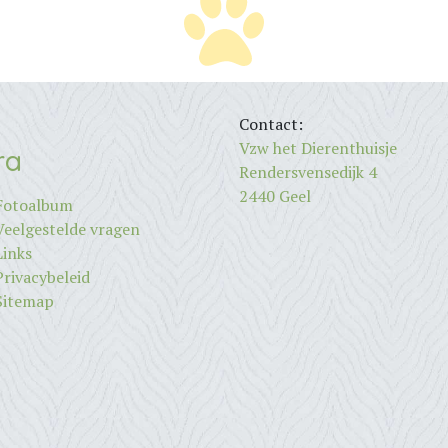
Contact:
Vzw het Dierenthuisje
ra
Rendersvensedijk 4
2440 Geel
Fotoalbum
Veelgestelde vragen
Links
Privacybeleid
Sitemap