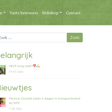
n
Vaste bewoners
Webshop
Contact
ek
ar:
elangrijk
HELP Grey aub!?
19-07-2026
ieuwtjes
Paula & Clochet zaten 2 dagen in transportmand
bij 30°C
7-08-2026