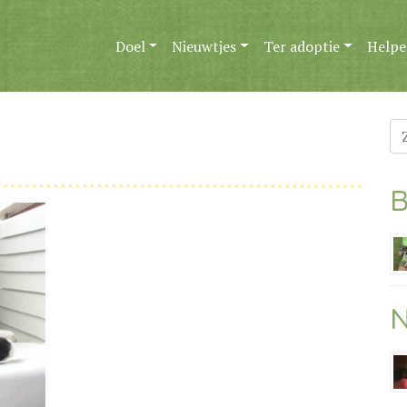
Doel
Nieuwtjes
Ter adoptie
Helpe
Zo
na
B
N