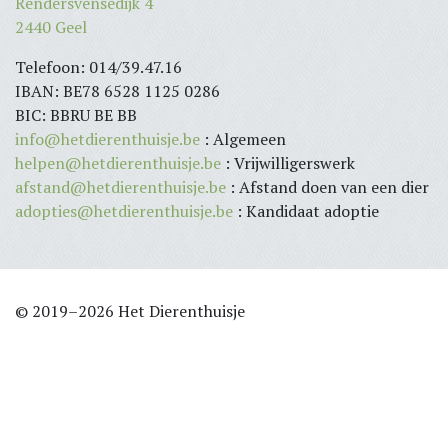
Rendersvensedijk 4
2440 Geel
Telefoon: 014/39.47.16
IBAN: BE78 6528 1125 0286
BIC: BBRU BE BB
info@hetdierenthuisje.be
: Algemeen
helpen@hetdierenthuisje.be
: Vrijwilligerswerk
afstand@hetdierenthuisje.be
: Afstand doen van een dier
adopties@hetdierenthuisje.be
: Kandidaat adoptie
© 2019–2026 Het Dierenthuisje