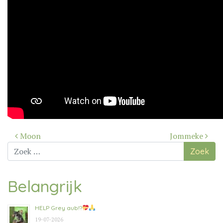
Bericht
Moon
Jommeke
navigatie
Zoek
naar:
Belangrijk
HELP Grey aub!?
19-07-2026