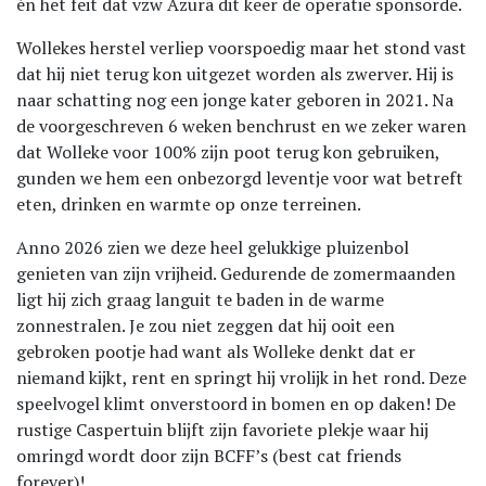
én het feit dat vzw Azura dit keer de operatie sponsorde.
Wollekes herstel verliep voorspoedig maar het stond vast
dat hij niet terug kon uitgezet worden als zwerver. Hij is
naar schatting nog een jonge kater geboren in 2021. Na
de voorgeschreven 6 weken benchrust en we zeker waren
dat Wolleke voor 100% zijn poot terug kon gebruiken,
gunden we hem een onbezorgd leventje voor wat betreft
eten, drinken en warmte op onze terreinen.
Anno 2026 zien we deze heel gelukkige pluizenbol
genieten van zijn vrijheid. Gedurende de zomermaanden
ligt hij zich graag languit te baden in de warme
zonnestralen. Je zou niet zeggen dat hij ooit een
gebroken pootje had want als Wolleke denkt dat er
niemand kijkt, rent en springt hij vrolijk in het rond. Deze
speelvogel klimt onverstoord in bomen en op daken! De
rustige Caspertuin blijft zijn favoriete plekje waar hij
omringd wordt door zijn BCFF’s (best cat friends
forever)!