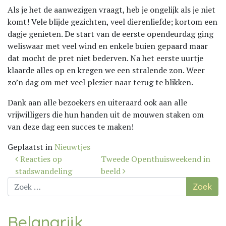
Als je het de aanwezigen vraagt, heb je ongelijk als je niet
komt! Vele blijde gezichten, veel dierenliefde; kortom een
dagje genieten. De start van de eerste opendeurdag ging
weliswaar met veel wind en enkele buien gepaard maar
dat mocht de pret niet bederven. Na het eerste uurtje
klaarde alles op en kregen we een stralende zon. Weer
zo’n dag om met veel plezier naar terug te blikken.
Dank aan alle bezoekers en uiteraard ook aan alle
vrijwilligers die hun handen uit de mouwen staken om
van deze dag een succes te maken!
Geplaatst in
Nieuwtjes
Bericht
Reacties op
Tweede Openthuisweekend in
navigatie
stadswandeling
beeld
Zoek
naar:
Belangrijk