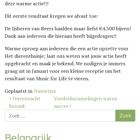
deze warme actie!!!
Dit eerste resultaat kregen we alvast toe:
De Ijsberen van Beers haalden maar liefst €4.300 bijeen!
Dank aan iedereen die hieraan heeft bijgedragen!!
Warme oproep aan iedereen die een actie opzette voor
Het dierenthuisje; laat ons weten wat jouw actie heeft
opgebracht en maak je bekend. We nodigen je immers
graag uit in Januari voor een kleine receptie om het
resultaat van Music for Life te vieren.
Geplaatst in
Nieuwtjes
Bericht
Onverwacht
Voedselinzamelingen waren
navigatie
bezoek
succes
Zoek
naar:
Belangrijk