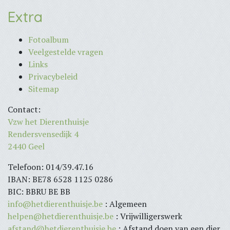
Extra
Fotoalbum
Veelgestelde vragen
Links
Privacybeleid
Sitemap
Contact:
Vzw het Dierenthuisje
Rendersvensedijk 4
2440 Geel
Telefoon: 014/39.47.16
IBAN: BE78 6528 1125 0286
BIC: BBRU BE BB
info@hetdierenthuisje.be
: Algemeen
helpen@hetdierenthuisje.be
: Vrijwilligerswerk
afstand@hetdierenthuisje.be
: Afstand doen van een dier