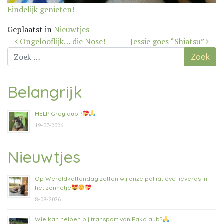
Eindelijk genieten!
Geplaatst in
Nieuwtjes
Bericht
Ongelooflijk… die Nose!
Jessie goes “Shiatsu”
navigatie
Zoek
naar:
Belangrijk
HELP Grey aub!?
19-07-2026
Nieuwtjes
Op Wereldkattendag zetten wij onze palliatieve lieverds in
het zonnetje
8-08-2026
Wie kan helpen bij transport van Pako aub?