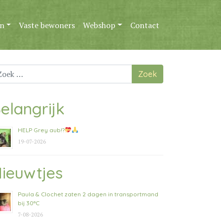
n
Vaste bewoners
Webshop
Contact
ek
ar:
elangrijk
HELP Grey aub!?
19-07-2026
ieuwtjes
Paula & Clochet zaten 2 dagen in transportmand
bij 30°C
7-08-2026