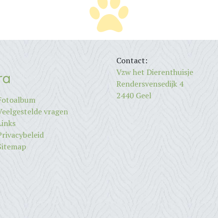
Contact:
Vzw het Dierenthuisje
ra
Rendersvensedijk 4
2440 Geel
Fotoalbum
Veelgestelde vragen
Links
Privacybeleid
Sitemap