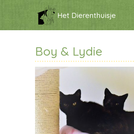
Het Dierenthuisje
Boy & Lydie