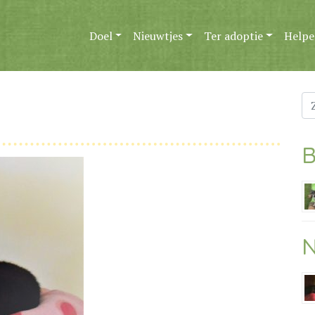
Doel
Nieuwtjes
Ter adoptie
Helpe
Zo
na
B
N